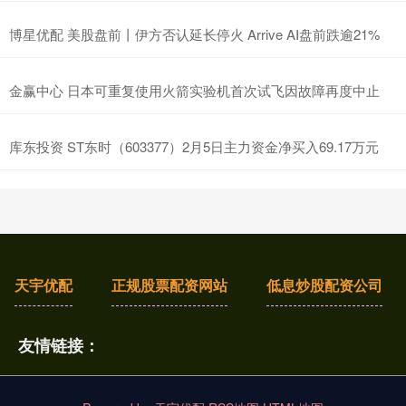
博星优配 美股盘前丨伊方否认延长停火 Arrive AI盘前跌逾21%
金赢中心 日本可重复使用火箭实验机首次试飞因故障再度中止
库东投资 ST东时（603377）2月5日主力资金净买入69.17万元
天宇优配
正规股票配资网站
低息炒股配资公司
友情链接：