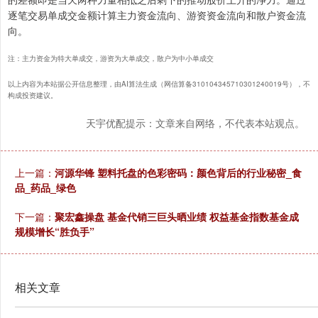
逐笔交易单成交金额计算主力资金流向、游资资金流向和散户资金流
向。
注：主力资金为特大单成交，游资为大单成交，散户为中小单成交
以上内容为本站据公开信息整理，由AI算法生成（网信算备310104345710301240019号），不
构成投资建议。
天宇优配提示：文章来自网络，不代表本站观点。
上一篇：
河源华锋 塑料托盘的色彩密码：颜色背后的行业秘密_食
品_药品_绿色
下一篇：
聚宏鑫操盘 基金代销三巨头晒业绩 权益基金指数基金成
规模增长“胜负手”
相关文章