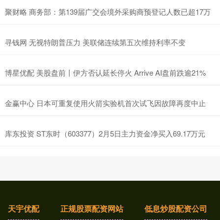
聚财略 商务部：第139届广交会境外采购商预登记人数已超17万
寻钱网 无视特朗普压力 美联储连续第五次维持利率不变
博星优配 美股盘前丨伊方否认延长停火 Arrive AI盘前跌逾21%
金赢中心 日本可重复使用火箭实验机首次试飞因故障再度中止
库东投资 ST东时（603377）2月5日主力资金净买入69.17万元
天宇优配
正规股票配资网站
低息炒股配资公司