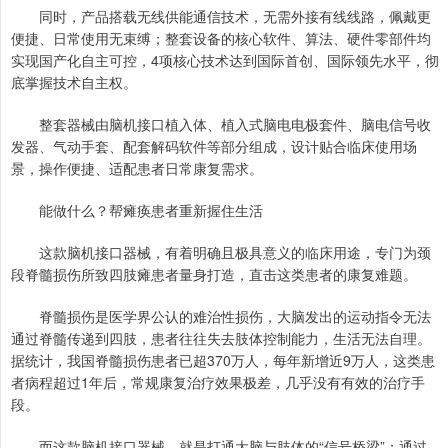
同时，产品搭载无线供能通信技术，无需外接有线线路，佩戴更
便捷、日常使用无束缚；整套设备的核心软件、算法、硬件零部件均
实现国产化自主可控，4项核心技术达到国际首创、国际领先水平，彻
底掌握技术自主权。
整套器械由脑机接口植入体、植入式脑电电极套件、脑电信号收
发器、气动手套、配套解码软件等部分组成，设计贴合临床使用场
景，操作便捷、适配患者日常康复需求。
能做什么？帮瘫痪患者重新握住生活
这款脑机接口器械，有着明确且极具意义的临床用途，专门为颈
段脊髓损伤所致四肢瘫患者量身打造，直击这类患者的康复难题。
脊髓损伤是医学界公认的难治性损伤，大脑发出的运动指令无法
通过脊髓传递到四肢，患者往往失去肢体控制能力，生活无法自理。
据统计，我国脊髓损伤患者已超370万人，每年新增近9万人，这类患
者病程超过1年后，常规康复治疗效果极差，几乎没有有效的治疗手
段。
而这款脑机接口器械，就是打通大脑与肢体的“信号桥梁”：通过