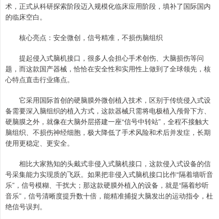
术，正式从科研探索阶段迈入规模化临床应用阶段，填补了国际国内
的临床空白。
核心亮点：安全微创，信号精准，不损伤脑组织
提起侵入式脑机接口，很多人会担心手术创伤、大脑损伤等问
题，而这款国产器械，恰恰在安全性和实用性上做到了全球领先，核
心特点直击行业痛点。
它采用国际首创的硬脑膜外微创植入技术，区别于传统侵入式设
备需要深入脑组织的植入方式，这款器械只需将电极植入颅骨下方、
硬脑膜之外，就像在大脑外层搭建一座“信号中转站”，全程不接触大
脑组织、不损伤神经细胞，极大降低了手术风险和术后并发症，长期
使用更稳定、更安全。
相比大家熟知的头戴式非侵入式脑机接口，这款侵入式设备的信
号采集能力实现质的飞跃。如果把非侵入式脑机接口比作“隔着墙听音
乐”，信号模糊、干扰大；那这款硬膜外植入的设备，就是“隔着纱听
音乐”，信号清晰度提升数十倍，能精准捕捉大脑发出的运动指令，杜
绝信号误判。