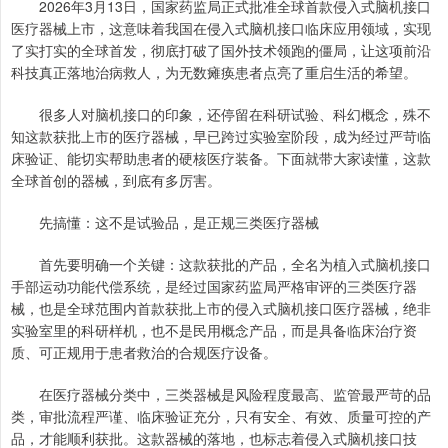
2026年3月13日，国家药监局正式批准全球首款侵入式脑机接口
医疗器械上市，这意味着我国在侵入式脑机接口临床应用领域，实现
了实打实的全球首发，彻底打破了国外技术领跑的僵局，让这项前沿
科技真正落地治病救人，为无数瘫痪患者点亮了重启生活的希望。
很多人对脑机接口的印象，还停留在科研试验、科幻概念，殊不
知这款获批上市的医疗器械，早已跨过实验室阶段，成为经过严苛临
床验证、能切实帮助患者的硬核医疗装备。下面就带大家读懂，这款
全球首创的器械，到底有多厉害。
先搞懂：这不是试验品，是正规三类医疗器械
首先要明确一个关键：这款获批的产品，全名为植入式脑机接口
手部运动功能代偿系统，是经过国家药监局严格审评的三类医疗器
械，也是全球范围内首款获批上市的侵入式脑机接口医疗器械，绝非
实验室里的科研样机，也不是民用概念产品，而是具备临床治疗资
质、可正规用于患者救治的合规医疗设备。
在医疗器械分类中，三类器械是风险程度最高、监管最严苛的品
类，审批流程严谨、临床验证充分，只有安全、有效、质量可控的产
品，才能顺利获批。这款器械的落地，也标志着侵入式脑机接口技